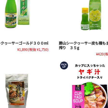
クヮーサーゴールド３００ml
勝山シークヮーサー皮も種も
搾り ３５g
¥1,890
(税抜 ¥1,750)
¥420
(税