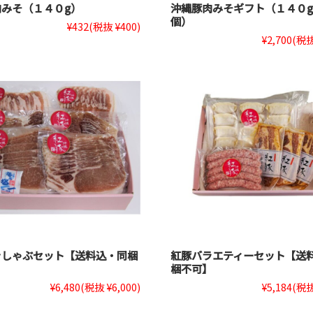
みそ（１４０g）
沖縄豚肉みそギフト（１４０
個）
¥432
(税抜 ¥400)
¥2,700
(税抜
きしゃぶセット【送料込・同梱
紅豚バラエティーセット【送
梱不可】
¥6,480
(税抜 ¥6,000)
¥5,184
(税抜