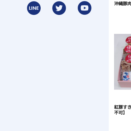
沖縄豚肉
紅豚す
不可】