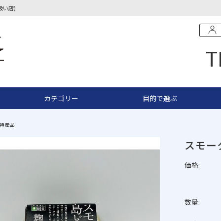
扱い店)
T
カテゴリー
目的で選ぶ
特産品
スモー
価格:
数量: