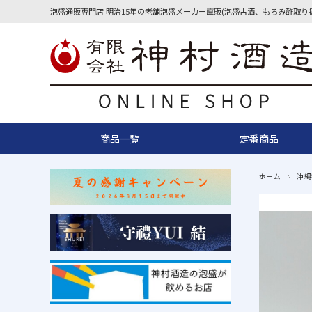
泡盛通販専門店 明治15年の老舗泡盛メーカー直販(泡盛古酒、もろみ酢取り
商品一覧
定番商品
ホーム
沖縄