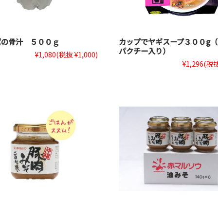
ばの骨汁 ５００ｇ
カップでヤギスープ３００g
パクチー入り）
¥1,080
(税抜 ¥1,000)
¥1,296
(税抜