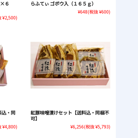
g×６
らふてぃ ゴボウ入（１６５ｇ）
¥648
(税抜 ¥600)
 ¥2,500)
料込・同
紅豚味噌漬けセット【送料込・同梱不
可】
 ¥4,800)
¥6,256
(税抜 ¥5,793)