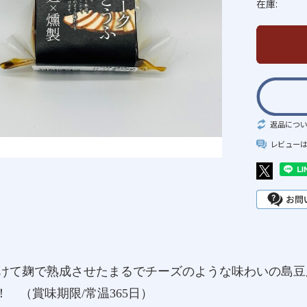
在庫:
返品につ
レビュー
けて麹で熟成させたまるでチーズのような味わいの島豆
F！ （賞味期限/常温365日）