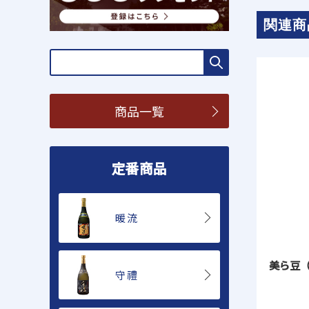
関連商
商品一覧
定番商品
暖流
美ら豆
守禮