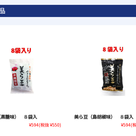
品
（黒糖味） ８袋入
美ら豆（島胡椒味） ８袋入
¥594
(税抜 ¥550)
¥594
(税