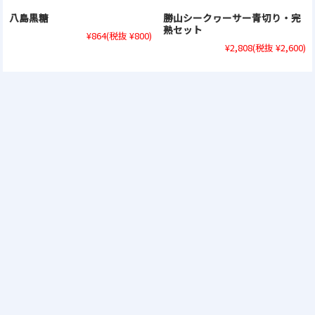
八島黒糖
勝山シークヮーサー青切り・完
熟セット
¥864
(税抜 ¥800)
¥2,808
(税抜 ¥2,600)