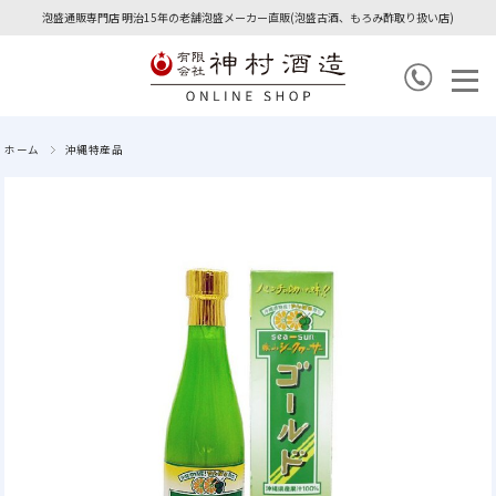
泡盛通販専門店 明治15年の老舗泡盛メーカー直販(泡盛古酒、もろみ酢取り扱い店)
ホーム
沖縄特産品