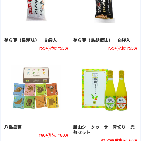
美ら豆（黒糖味） ８袋入
美ら豆（島胡椒味） ８袋入
¥594
(税抜 ¥550)
¥594
(税抜 ¥550)
八島黒糖
勝山シークヮーサー青切り・完
熟セット
¥864
(税抜 ¥800)
¥2,808
(税抜 ¥2,600)