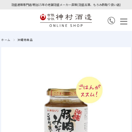
泡盛通販専門店 明治15年の老舗泡盛メーカー直販(泡盛古酒、もろみ酢取り扱い店)
ホーム
沖縄特産品