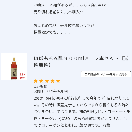
30度は三本組があるが、こちらは無いので
売り切れる前にと六本購入??
おまとめ売り、是非検討願います??
数量限定でも、、、、
琉球もろみ酢９００ml×１２本セット【送
料無料】
こいも 様
投稿日：2026年07月14日
2019年6月に沖縄に旅行に行って今年で7年目になりまし
た。その時に酒蔵見学してからですから長くもろみ酢と
お付き合いしております。朝の朝食(パン・コーヒー・果
物・ヨーグルト)に30mlのもろみ酢は欠かせません。今
ではコラーゲンとともに元気の源です。78歳