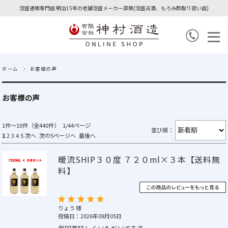
泡盛通販専門店 明治15年の老舗泡盛メーカー直販(泡盛古酒、もろみ酢取り扱い店)
ホーム
お客様の声
お客様の声
1件～10件（全440件） 1/44ページ
並び順：
1
2
3
4
5
次へ
次の5ページへ
最後へ
暖流SHIP３０度 ７２０ml×３本【送料無
料】
りょう 様
投稿日：2026年08月05日