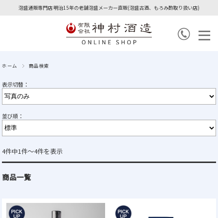
泡盛通販専門店 明治15年の老舗泡盛メーカー直販(泡盛古酒、もろみ酢取り扱い店)
ホーム
商品検索
表示切替：
並び順：
4件中1件～4件を表示
商品一覧