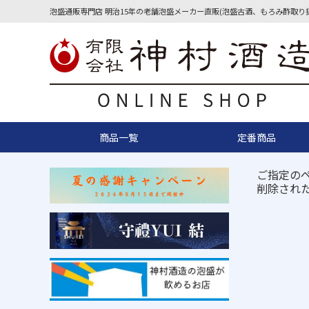
泡盛通販専門店 明治15年の老舗泡盛メーカー直販(泡盛古酒、もろみ酢取り
商品一覧
定番商品
ご指定の
削除され