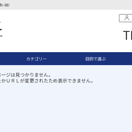
扱い店)
T
カテゴリー
目的で選ぶ
ページは見つかりません。
たかＵＲＬが変更されたため表示できません。