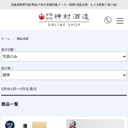
泡盛通販専門店 明治15年の老舗泡盛メーカー直販(泡盛古酒、もろみ酢取り扱い店)
ホーム
商品検索
表示切替：
並び順：
5件中1件～5件を表示
商品一覧