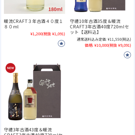
暖流CRAFT３年古酒４０度１
守禮10年古酒35度＆暖流
８０ml
CRAFT3年古酒40度720mlセ
ット【送料込】
¥1,200
(税抜 ¥1,091)
通常送料込み定価:
¥11,550
(税込)
価格:
¥10,000
(税抜 ¥9,091)
守禮3年古酒43度＆暖流
CRAFT3年古酒40度720mlセ