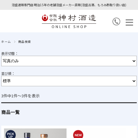
泡盛通販専門店 明治15年の老舗泡盛メーカー直販(泡盛古酒、もろみ酢取り扱い店)
ホーム
商品検索
表示切替：
並び順：
3件中1件～3件を表示
商品一覧